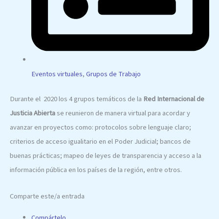
Eventos virtuales
,
Grupos de Trabajo
Durante el 2020 los 4 grupos temáticos de la
Red Internacional de
Justicia Abierta
se reunieron de manera virtual para acordar y
avanzar en proyectos como: protocolos sobre lenguaje claro;
criterios de acceso igualitario en el Poder Judicial; bancos de
buenas prácticas; mapeo de leyes de transparencia y acceso a la
información pública en los países de la región, entre otros.
Comparte este/a entrada
Compártelo